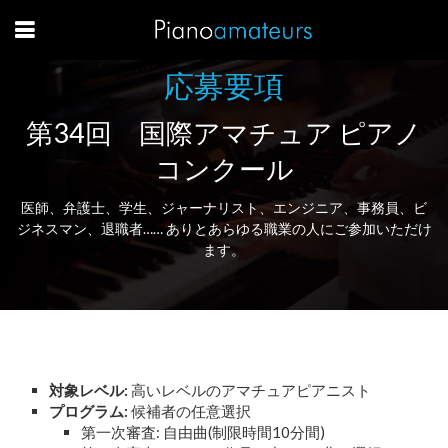
応募要項
第34回 国際アマチュア ピアノ
コンクール
医師、弁護士、学生、ジャーナリスト、エンジニア、事務員、ビ
ジネスマン、退職者…… ありとあらゆる職業の人にご参加いただけ
ます。
対象レベル:
高いレベルのアマチュアピアニスト
プログラム:
候補者の任意選択
第一次審査: 自由曲(制限時間10分間)