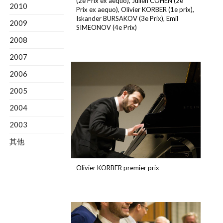
(2e Prix ex aequo), Julien COHEN (2e
2010
Prix ex aequo), Olivier KORBER (1e prix),
Iskander BURSAKOV (3e Prix), Emil
2009
SIMEONOV (4e Prix)
2008
2007
2006
2005
2004
2003
其他
Olivier KORBER premier prix